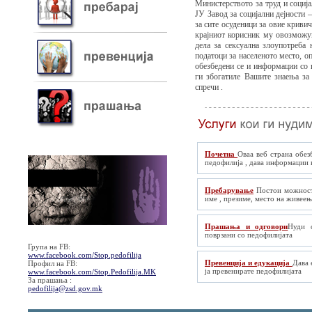
Министерството за труд и соција
ЈУ Завод за социјални дејности
за сите осуденици за овие криви
крајниот корисник му овозможув
дела за сексуална злоупотреба 
податоци за населеното место, оп
обезбедени се и информации со ц
ги збогатиле Вашитe знаења за
спречи .
Почетна
Оваа веб страна обез
педофилија , дава информации к
Пребарување
Постои можност 
име , презиме, место на живеењ
Прашања и одговори
Нуди 
поврзани со педофилијата
Група на FB:
www.facebook.com/Stop.pedofilija
Превенција и едукација
Дава 
Профил на FB:
ја превенирате педофилијата
www.facebook.com/Stop.Pedofilija.MK
За прашања :
pedofilija@zsd.gov.mk